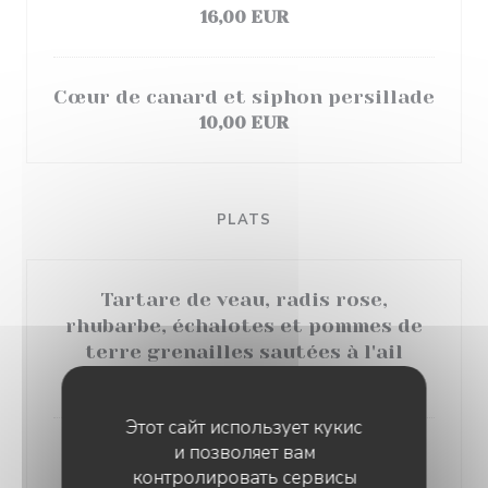
16,00 EUR
Cœur de canard et siphon persillade
10,00 EUR
PLATS
Tartare de veau, radis rose,
rhubarbe, échalotes et pommes de
terre grenailles sautées à l'ail
23,00 EUR
Этот сайт использует кукис
и позволяет вам
Saucisse de Toulouse, écrasé de
контролировать сервисы
pommes de terre