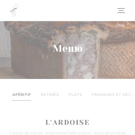
Панель управления cookies
Меню
APÉRITIF
ENTRÉES
PLATS
FROMAGES ET DESS
L'ARDOISE
Cuisine de saison, entièrement faite maison, issue de produits