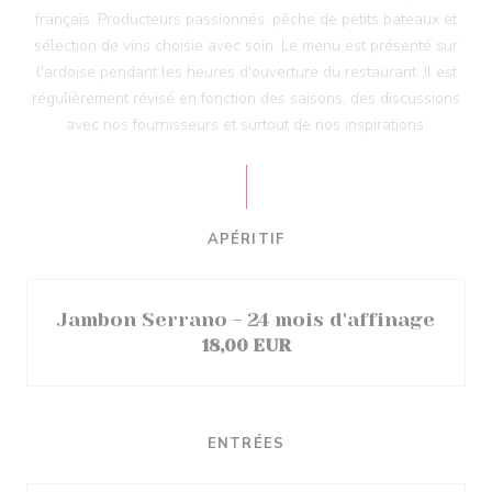
français. Producteurs passionnés, pêche de petits bateaux et
sélection de vins choisie avec soin. Le menu est présenté sur
l'ardoise pendant les heures d'ouverture du restaurant. Il est
régulièrement révisé en fonction des saisons, des discussions
avec nos fournisseurs et surtout de nos inspirations.
APÉRITIF
Jambon Serrano - 24 mois d'affinage
18,00 EUR
ENTRÉES