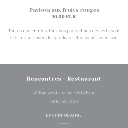
Pavlova aux fruits rouges
10,00 EUR
Toutes nos entrées, tous nos plats et nos desserts sont
faits maison, avec des produits sélectionnés avec soin.
Rencontres - Restaurant
((открывается в н
67 Rue de Charenton 75012 Paris
09 53 52 32 90
БРОНИРОВАНИЕ