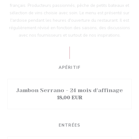
français. Producteurs passionnés, pêche de petits bateaux et
sélection de vins choisie avec soin. Le menu est présenté sur
l'ardoise pendant les heures d'ouverture du restaurant. Il est
régulièrement révisé en fonction des saisons, des discussions
avec nos fournisseurs et surtout de nos inspirations.
APÉRITIF
Jambon Serrano - 24 mois d'affinage
18,00 EUR
ENTRÉES