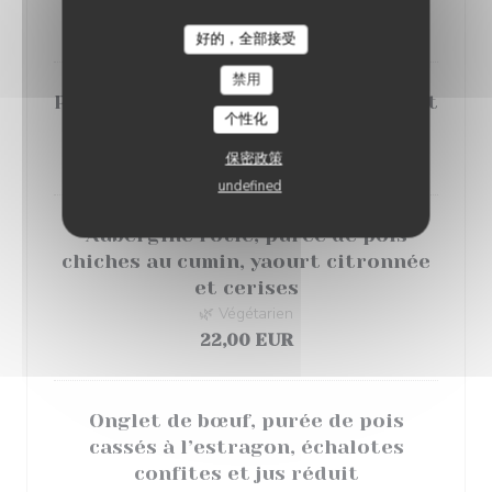
21,00 EUR
好的，全部接受
禁用
Poulpe snacké, condiment tomate et
个性化
ail, courgettes rôties
25,00 EUR
保密政策
undefined
Aubergine rôtie, purée de pois
chiches au cumin, yaourt citronnée
et cerises
🌿 Végétarien
22,00 EUR
Onglet de bœuf, purée de pois
cassés à l’estragon, échalotes
confites et jus réduit