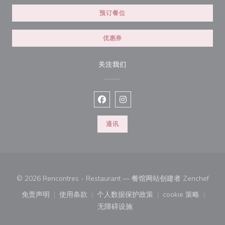
预订餐位
优惠券
关注我们
Facebook ((在新窗口中打开))
Instagram ((在新窗口中打开))
通讯
((在
© 2026 Rencontres - Restaurant — 餐馆网站创建者
Zenchef
免责声明
使用条款
个人数据保护政策
cookie 策略
((在新窗口中打开))
((在新窗口中打开))
((在新窗口中打开))
((在新窗口中
无障碍设施
((在新窗口中打开))