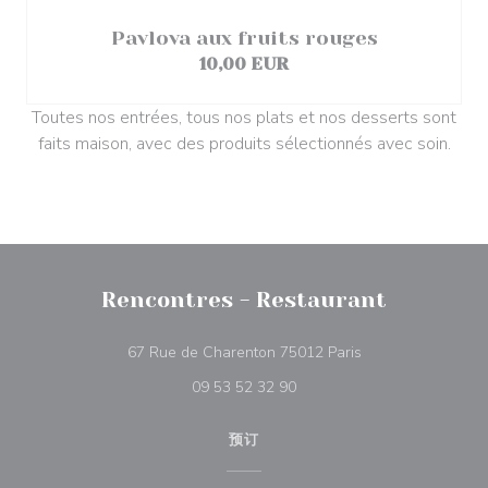
Pavlova aux fruits rouges
10,00 EUR
Toutes nos entrées, tous nos plats et nos desserts sont
faits maison, avec des produits sélectionnés avec soin.
Rencontres - Restaurant
((在新窗口中打开))
67 Rue de Charenton 75012 Paris
09 53 52 32 90
预订