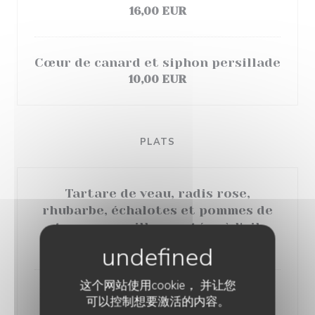
16,00 EUR
Cœur de canard et siphon persillade
10,00 EUR
PLATS
Tartare de veau, radis rose,
rhubarbe, échalotes et pommes de
terre grenailles sautées à l'ail
23,00 EUR
这个网站使用cookie， 并让您
Saucisse de Toulouse, écrasé de
可以控制想要激活的内容。
pommes de terre