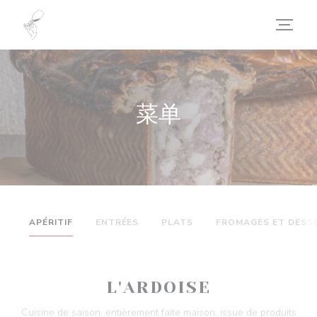
Cookie管理面板
菜单
APÉRITIF
ENTRÉES
PLATS
FROMAGES ET DESS
L'ARDOISE
Cuisine de saison, entièrement faite maison, issue de produits