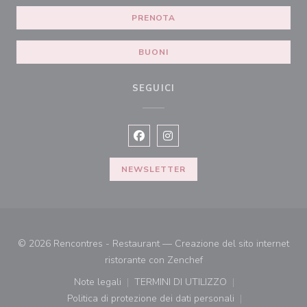
PRENOTA
BUONI
SEGUICI
Facebook ((apre una nuova finestra)
Instagram ((apre una nuova fi
NEWSLETTER
© 2026 Rencontres - Restaurant — Creazione del sito internet
((apre una nuova finestr
ristorante con
Zenchef
Note legali
TERMINI DI UTILIZZO
((apre una nuova finestra))
((apre una nuova finestra))
Politica di protezione dei dati personali
((apre una nuova finestra))