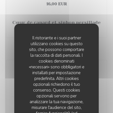
16,00 EUR
Cœur de canard et siphon persillade
10,00 EUR
Il ristorante e i suoi partner
utilizzano cookies su questo
sito, che possono comportare
PLATS
la raccolta di dati personali. I
cookies denominati
«necessari» sono obbligatori e
Tartare de veau, radis rose,
installati per impostazione
rhubarbe, échalotes et pommes de
predefinita. Altri cookies
terre grenailles sautées à l'ail
opzionali richiedono il tuo
23,00 EUR
consenso. Questi cookies
opzionali servono per
analizzare la tua navigazione,
Saucisse de Toulouse, écrasé de
misurare l'audience del sito,
pommes de terre