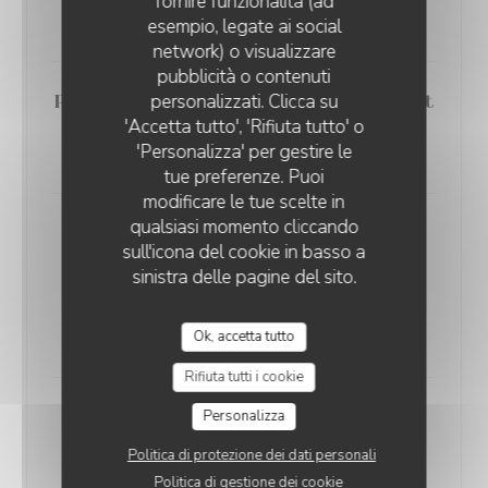
fornire funzionalità (ad
21,00 EUR
esempio, legate ai social
network) o visualizzare
pubblicità o contenuti
personalizzati. Clicca su
Poulpe snacké, condiment tomate et
'Accetta tutto', 'Rifiuta tutto' o
ail, courgettes rôties
'Personalizza' per gestire le
25,00 EUR
tue preferenze. Puoi
modificare le tue scelte in
qualsiasi momento cliccando
Aubergine rôtie, purée de pois
sull'icona del cookie in basso a
chiches au cumin, yaourt citronnée
sinistra delle pagine del sito.
et cerises
🌿 Végétarien
Ok, accetta tutto
22,00 EUR
Rifiuta tutti i cookie
Onglet de bœuf, purée de pois
Personalizza
cassés à l’estragon, échalotes
Politica di protezione dei dati personali
confites et jus réduit
Politica di gestione dei cookie