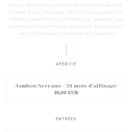
français. Producteurs passionnés, pêche de petits bateaux et
sélection de vins choisie avec soin. Le menu est présenté sur
l'ardoise pendant les heures d'ouverture du restaurant. Il est
régulièrement révisé en fonction des saisons, des discussions
avec nos fournisseurs et surtout de nos inspirations.
APÉRITIF
Jambon Serrano - 24 mois d'affinage
18,00 EUR
ENTRÉES