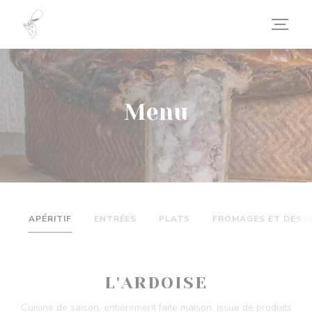
Personalizzazione delle tue scelte sui cookie
Menu
APÉRITIF
ENTRÉES
PLATS
FROMAGES ET DESS
L'ARDOISE
Cuisine de saison, entièrement faite maison, issue de produits