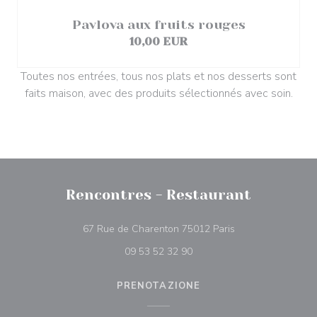
Pavlova aux fruits rouges
10,00 EUR
Toutes nos entrées, tous nos plats et nos desserts sont
faits maison, avec des produits sélectionnés avec soin.
Rencontres - Restaurant
((apre una nuova f
67 Rue de Charenton 75012 Paris
09 53 52 32 90
PRENOTAZIONE