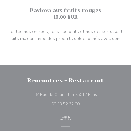
Pavlova aux fruits rouges
10,00 EUR
Toutes nos entrées, tous nos plats et nos desserts sont
faits maison, avec des produits sélectionnés avec soin.
Rencontres - Restaurant
((新しいウィンドウ
67 Rue de Charenton 75012 Paris
09 53 52 32 90
ご予約