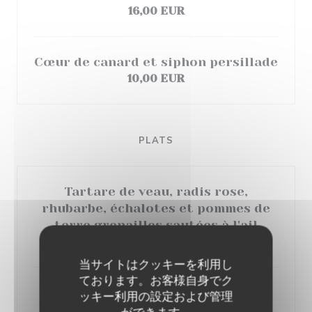
16,00 EUR
Cœur de canard et siphon persillade
10,00 EUR
PLATS
Tartare de veau, radis rose,
rhubarbe, échalotes et pommes de
terre grenailles sautées à l'ail
23,00 EUR
当サイトはクッキーを利用し
ております。お客様自身でク
Saucisse de Toulouse, écrasé de
ッキー利用の設定および管理
pommes de terre