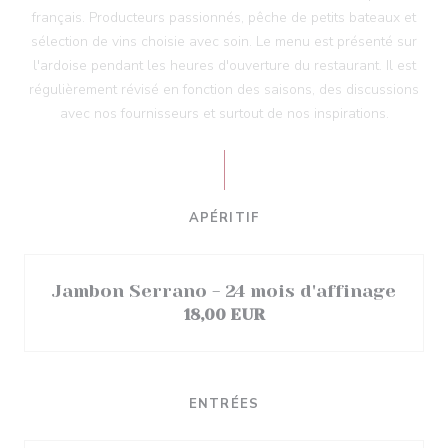
français. Producteurs passionnés, pêche de petits bateaux et
sélection de vins choisie avec soin. Le menu est présenté sur
l'ardoise pendant les heures d'ouverture du restaurant. Il est
régulièrement révisé en fonction des saisons, des discussions
avec nos fournisseurs et surtout de nos inspirations.
APÉRITIF
Jambon Serrano - 24 mois d'affinage
18,00 EUR
ENTRÉES