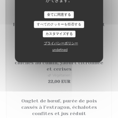
ができます。
21,00 EUR
全てに同意する
Poulpe snacké, condiment tomate et
すべてのクッキーを拒否する
ail, courgettes rôties
カスタマイズする
25,00 EUR
プライバシーポリシー
undefined
Aubergine rôtie, purée de pois
chiches au cumin, yaourt citronnée
et cerises
🌿 Végétarien
22,00 EUR
Onglet de bœuf, purée de pois
cassés à l’estragon, échalotes
confites et jus réduit