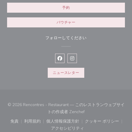
予約
バウチャー
フォローしてください
Facebook ((新しいウィンドウで開
Instagram ((新しいウィン
ニュースレター
© 2026 Rencontres - Restaurant — このレストランウェブサイ
((新しいウィンドウで開き
トの作成者
Zenchef
免責
利用規約
個人情報保護方針
クッキー ポリシー
((新しいウィンドウで開きます))
((新しいウィンドウで開きます))
((新しいウィンドウで開きます))
((新しいウィン
アクセシビリティ
((新しいウィンドウで開きます))