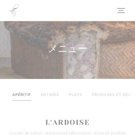
クッキー利用の管理について
メニュー
APÉRITIF
ENTRÉES
PLATS
FROMAGES ET DESS
L'ARDOISE
Cuisine de saison, entièrement faite maison, issue de produits