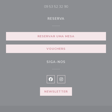
09 53 52 32 90
RESERVA
RESERVAR UMA MESA
VOUCHERS
SIGA-NOS
Facebook ((abre numa nova janela))
Instagram ((abre numa nova ja
NEWSLETTER