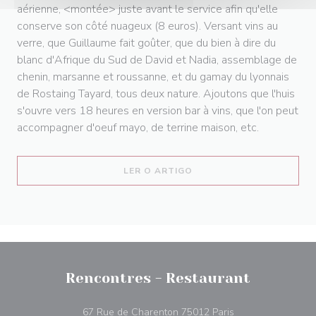
aérienne, <montée> juste avant le service afin qu'elle
conserve son côté nuageux (8 euros). Versant vins au
verre, que Guillaume fait goûter, que du bien à dire du
blanc d'Afrique du Sud de David et Nadia, assemblage de
chenin, marsanne et roussanne, et du gamay du lyonnais
de Rostaing Tayard, tous deux nature. Ajoutons que l'huis
s'ouvre vers 18 heures en version bar à vins, que l'on peut
accompagner d'oeuf mayo, de terrine maison, etc.
((ABRE NUMA NOVA JANEL
LER O ARTIGO
Rencontres - Restaurant
((abre numa nova j
67 Rue de Charenton 75012 Paris