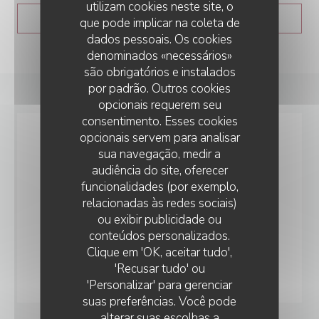
utilizam cookies neste site, o
((ABRE NUMA NOVA JANEL
LER O ARTIGO
que pode implicar na coleta de
dados pessoais. Os cookies
denominados «necessários»
são obrigatórios e instalados
por padrão. Outros cookies
opcionais requerem seu
consentimento. Esses cookies
opcionais servem para analisar
sua navegação, medir a
audiência do site, oferecer
funcionalidades (por exemplo,
relacionadas às redes sociais)
ou exibir publicidade ou
conteúdos personalizados.
Clique em 'OK, aceitar tudo',
'Recusar tudo' ou
'Personalizar' para gerenciar
suas preferências. Você pode
alterar suas escolhas a