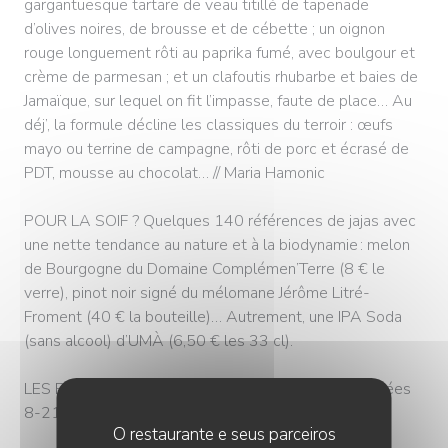
gargantuesque tartare de veau titillé de tapenade
d’olives noires, de brousse et de cébette ; un oignon
rouge longuement rôti au paprika fumé, avec boulgour et
crème de parmesan ; et un clafoutis rhubarbe et baies de
Jamaïque, sur lequel on fit l’impasse, faute de place… Au
déj’, la formule décline les classiques du terroir : œufs
mayo ou terrine de campagne, rôti de porc et écrasé de
PDT, mousse au chocolat… // Maria Hamonic
POUR LA SOIF ? Quelques 140 références de jajas avec
une nette tendance au nature et à la biodynamie : melon
de Bourgogne du Domaine Complémen’Terre (8 € le
verre), pinot noir signé du mélomane Jérôme Litré-
Froment (40 € la bouteille)… Autrement, une IPA Soda
(sans alcool) d’UMÀ (6,50 € les 33 cl).
LES PRIX : formules 22-26 € (midi en semaine), entrées
8-21 €, plats 25-30 €, desserts 8-10 €.
O restaurante e seus parceiros