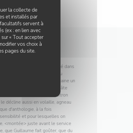
quer la collecte de
s et installés par
facultatifs servent à
s (ex : en lien avec
z sur « Tout accepter
modifier vos choix à
es pages du site.
 longuement bourlingué, barboté dans
 dans ce modeste troquet, lui au
en autodidacte douée. Qui dégaine un
rd (18 euros), enrobés d'une pâte
t relevés d'une touche de citron
 le décline aussi en volaille, agneau
ue d'anthologie, à la fois
nsibilité et pour lesquelles on
ne, <montée> juste avant le service
e, que Guillaume fait goûter, que du