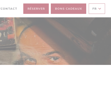
FENÊTRE))
NE NOUVELLE FENÊTRE))
/CONTACT
RÉSERVER
BONS CADEAUX
FR