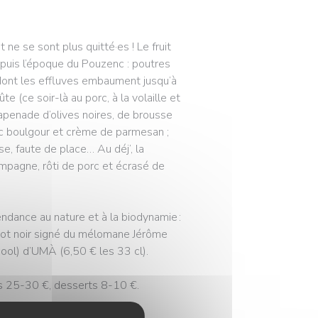
e se sont plus quitté·es ! Le fruit
epuis l’époque du Pouzenc : poutres
 dont les effluves embaument jusqu’à
te (ce soir-là au porc, à la volaille et
tapenade d’olives noires, de brousse
ec boulgour et crème de parmesan ;
se, faute de place… Au déj’, la
ampagne, rôti de porc et écrasé de
dance au nature et à la biodynamie :
ot noir signé du mélomane Jérôme
ool) d’UMÀ (6,50 € les 33 cl).
ts 25-30 €, desserts 8-10 €.