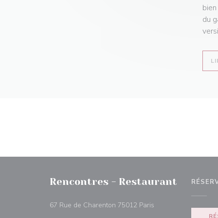
bien
du g
vers
LI
Rencontres - Restaurant
RÉSER
((ouvre une nouvelle 
67 Rue de Charenton 75012 Paris
RÉ