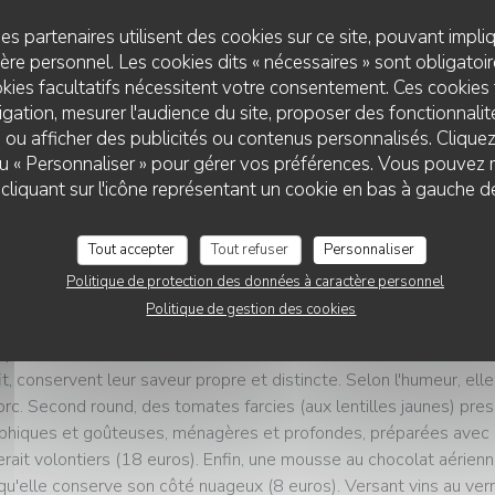
((OUVRE UNE NOUVELLE FENÊTRE))
RE L'ARTICLE
es partenaires utilisent des cookies sur ce site, pouvant impli
re personnel. Les cookies dits « nécessaires » sont obligatoire
kies facultatifs nécessitent votre consentement. Ces cookies 
gation, mesurer l'audience du site, proposer des fonctionnalité
 ou afficher des publicités ou contenus personnalisés. Clique
 ou « Personnaliser » pour gérer vos préférences. Vous pouvez 
09/2024
liquant sur l'icône représentant un cookie en bas à gauche d
ide Lebey - Bistrot - Rencontres
uise de rencontre, celle de Guillaume et Emilie, tous deux ayant
Tout accepter
Tout refuser
Personnaliser
in, en tant que sommelier, caviste... Pour se poser il y a huit mois
Politique de protection des données à caractère personnel
ice donc au tire-bouchon, elle au piano, peaufinant ses gammes 
Politique de gestion des cookies
nant pâté en croûte, de porc, foies de volaille et magret de cana
que beurrée, et dont les éléments, dessinés en beaux morceaux e
it, conservent leur saveur propre et distincte. Selon l'humeur, elle
orc. Second round, des tomates farcies (aux lentilles jaunes) presq
phiques et goûteuses, ménagères et profondes, préparées avec se
erait volontiers (18 euros). Enfin, une mousse au chocolat aérien
 qu'elle conserve son côté nuageux (8 euros). Versant vins au verr