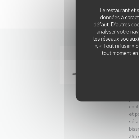
LI
Le restaurant et s
données à caractè
défaut. D'autres coo
analyser votre navi
les réseaux sociaux)
», « Tout refuser »
03/
tout moment en c
Gu
En g
le v
serv
éton
pres
conf
et p
séra
biss
afin