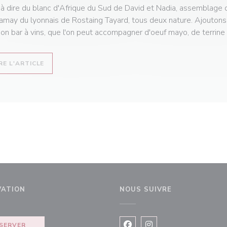
 à dire du blanc d'Afrique du Sud de David et Nadia, assemblage 
amay du lyonnais de Rostaing Tayard, tous deux nature. Ajoutons 
ion bar à vins, que l'on peut accompagner d'oeuf mayo, de terrine 
((OUVRE UNE NOUVELLE FENÊTRE))
RE L'ARTICLE
VATION
NOUS SUIVRE
fenêtre))
SERVER