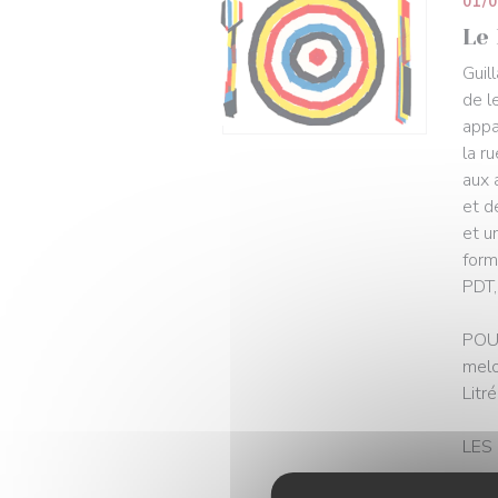
01/
Le
Guil
de l
appa
la r
aux 
et d
et u
form
PDT,
POUR
melo
Litr
LES 