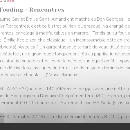
01/2025
 Fooding - Rencontres
laume Gay et Émilie Saint-Amand ont matché au Bon Georges… et n
eur Rencontres, c’est ce bistrot où rien, ou presque, n’a changé d
rentes, carrelage à motifs, tables en marbre… Tandis qu’au four,
ue, Émilie ficèle son chic classique – un incontournable pâté en croû
abricots). Avec ça ? Un gargantuesque tartare de veau titillé de 
e cébette ; un oignon rouge longuement rôti au paprika fumé, av
n clafoutis rhubarbe et baies de Jamaïque, sur lequel on fit l’impas
ule décline les classiques du terroir : œufs mayo ou terrine de c
 mousse au chocolat… // Maria Hamonic
 LA SOIF ? Quelques 140 références de jajas avec une nette ten
n de Bourgogne du Domaine Complémen’Terre (8 € le verre), pin
é-Froment (40 € la bouteille)… Autrement, une IPA Soda (sans alc
PRIX : formules 22-26 € (midi en semaine), entrées 8-21 €, pla