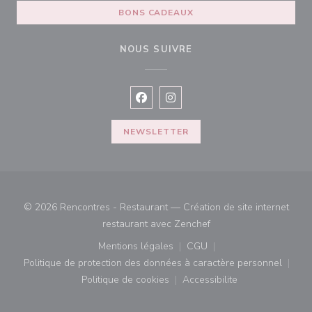
BONS CADEAUX
NOUS SUIVRE
Facebook ((ouvre une nouvelle fenê
Instagram ((ouvre une nouvell
NEWSLETTER
© 2026 Rencontres - Restaurant — Création de site internet
((ouvre une nouvelle fe
restaurant avec
Zenchef
Mentions légales
CGU
((ouvre une nouvelle fenêtre))
((ouvre une nouvelle fenê
Politique de protection des données à caractère personnel
((ouvre une nouvelle fenêtre))
Politique de cookies
Accessibilite
((ouvre une nouvelle fenêtre))
((ouvre une nouvelle fe