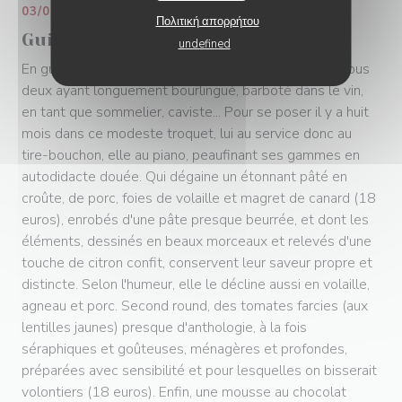
03/09/2024
Πολιτική απορρήτου
Guide Lebey - Bistrot - Rencontres
undefined
En guise de rencontre, celle de Guillaume et Emilie, tous
deux ayant longuement bourlingué, barboté dans le vin,
en tant que sommelier, caviste... Pour se poser il y a huit
mois dans ce modeste troquet, lui au service donc au
tire-bouchon, elle au piano, peaufinant ses gammes en
autodidacte douée. Qui dégaine un étonnant pâté en
croûte, de porc, foies de volaille et magret de canard (18
euros), enrobés d'une pâte presque beurrée, et dont les
éléments, dessinés en beaux morceaux et relevés d'une
touche de citron confit, conservent leur saveur propre et
distincte. Selon l'humeur, elle le décline aussi en volaille,
agneau et porc. Second round, des tomates farcies (aux
lentilles jaunes) presque d'anthologie, à la fois
séraphiques et goûteuses, ménagères et profondes,
préparées avec sensibilité et pour lesquelles on bisserait
volontiers (18 euros). Enfin, une mousse au chocolat