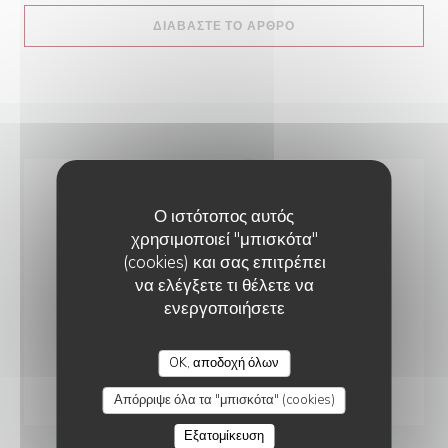
((ΑΝΟΊΓΕΙ ΣΕ ΝΈΟ ΠΑ
ΔΙΑΒΆΣΤΕ ΤΟ ΆΡΘΡΟ
Ο ιστότοπος αυτός
χρησιμοποιεί "μπισκότα"
(cookies) και σας επιτρέπει
να ελέγξετε τι θέλετε να
ενεργοποιήσετε
OK, αποδοχή όλων
Απόρριψε όλα τα "μπισκότα" (cookies)
Εξατομίκευση