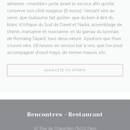
aérienne, <montée> juste avant le service afin qu'elle
conserve son côté nuageux (8 euros). Versant vins au
verre, que Guillaume fait goûter, que du bien à dire du
blanc d'Afrique du Sud de David et Nadia, assemblage de
chenin, marsanne et roussanne, et du gamay du lyonnais
de Rostaing Tayard, tous deux nature. Ajoutons que l'huis
s'ouvre vers 18 heures en version bar à vins, que l'on peut
accompagner d'oeuf mayo, de terrine maison, etc.
((ΑΝΟΊΓΕΙ ΣΕ ΝΈΟ ΠΑ
ΔΙΑΒΆΣΤΕ ΤΟ ΆΡΘΡΟ
Rencontres - Restaurant
((ανοίγει σε νέο π
67 Rue de Charenton 75012 Paris