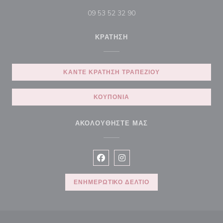
09 53 52 32 90
ΚΡΆΤΗΣΗ
ΚΆΝΤΕ ΚΡΆΤΗΣΗ ΤΡΑΠΕΖΙΟΎ
ΚΟΥΠΌΝΙΑ
ΑΚΟΛΟΥΘΉΣΤΕ ΜΑΣ
Facebook ((ανοίγει σε νέο παράθυρ
Instagram ((ανοίγει σε νέο π
ΕΝΗΜΕΡΩΤΙΚΌ ΔΕΛΤΊΟ