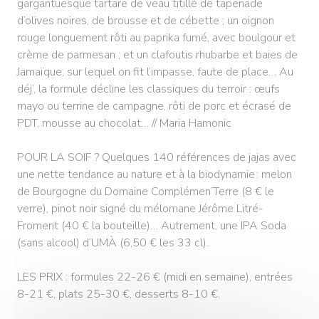
gargantuesque tartare de veau titillé de tapenade
d’olives noires, de brousse et de cébette ; un oignon
rouge longuement rôti au paprika fumé, avec boulgour et
crème de parmesan ; et un clafoutis rhubarbe et baies de
Jamaïque, sur lequel on fit l’impasse, faute de place… Au
déj’, la formule décline les classiques du terroir : œufs
mayo ou terrine de campagne, rôti de porc et écrasé de
PDT, mousse au chocolat… // Maria Hamonic
POUR LA SOIF ? Quelques 140 références de jajas avec
une nette tendance au nature et à la biodynamie : melon
de Bourgogne du Domaine Complémen’Terre (8 € le
verre), pinot noir signé du mélomane Jérôme Litré-
Froment (40 € la bouteille)… Autrement, une IPA Soda
(sans alcool) d’UMÀ (6,50 € les 33 cl).
LES PRIX : formules 22-26 € (midi en semaine), entrées
8-21 €, plats 25-30 €, desserts 8-10 €.