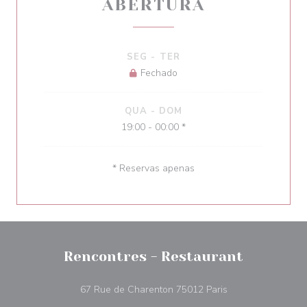
ABERTURA
SEG
-
TER
Fechado
QUA
-
DOM
19:00 - 00:00 *
* Reservas apenas
Rencontres - Restaurant
((abre numa nova j
67 Rue de Charenton 75012 Paris