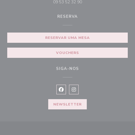
09 53 52 32 90
RESERVA
RESERVAR UMA MESA
VOUCHERS
SIGA-NOS
Facebook ((abre numa nova janela))
Instagram ((abre numa nova ja
NEWSLETTER