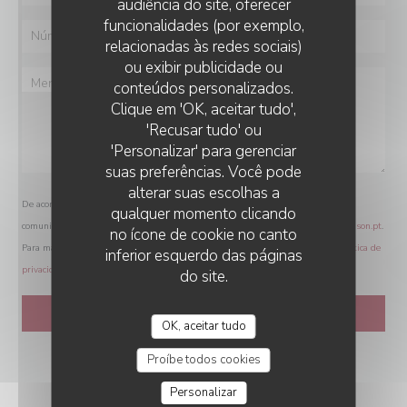
audiência do site, oferecer
funcionalidades (por exemplo,
relacionadas às redes sociais)
ou exibir publicidade ou
conteúdos personalizados.
Clique em 'OK, aceitar tudo',
'Recusar tudo' ou
'Personalizar' para gerenciar
suas preferências. Você pode
alterar suas escolhas a
De acordo com a legislação de proteção de dados, tem o direito de se opor a
qualquer momento clicando
comunicações de marketing. Pode registar-se na Lista Robinson através de
robinson.pt
.
no ícone de cookie no canto
Para mais informações sobre o tratamento dos seus dados, consulte a nossa
política de
inferior esquerdo das páginas
privacidade
.
do site.
OK, aceitar tudo
Proíbe todos cookies
Personalizar