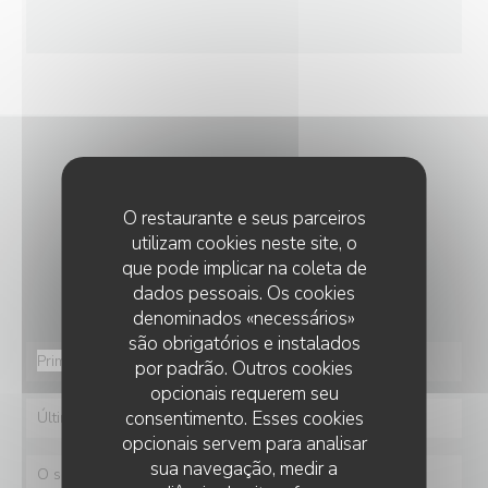
CONTACTE-NOS
O restaurante e seus parceiros
utilizam cookies neste site, o
Deseja contactar-nos ?
que pode implicar na coleta de
Preencha o formulário abaixo!
dados pessoais. Os cookies
denominados «necessários»
são obrigatórios e instalados
por padrão. Outros cookies
opcionais requerem seu
consentimento. Esses cookies
opcionais servem para analisar
sua navegação, medir a