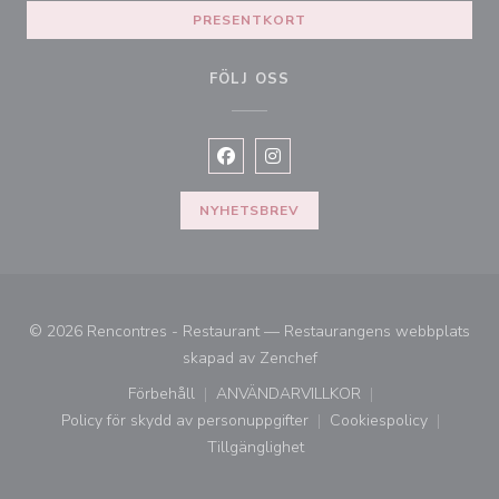
PRESENTKORT
FÖLJ OSS
Facebook ((öppnas i ett nytt fönste
Instagram ((öppnas i ett nytt 
NYHETSBREV
© 2026 Rencontres - Restaurant — Restaurangens webbplats
((öppnas i ett nytt fönster)
skapad av
Zenchef
Förbehåll
ANVÄNDARVILLKOR
((öppnas i ett nytt fönster))
((öppnas i ett nytt fönster))
Policy för skydd av personuppgifter
Cookiespolicy
((öppnas i ett nytt fönster))
((öppnas i ett ny
Tillgänglighet
((öppnas i ett nytt fönster))