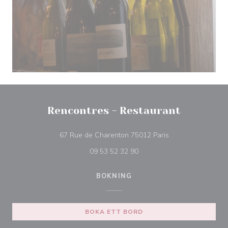
Rencontres - Restaurant
((öppnas i ett nytt 
67 Rue de Charenton 75012 Paris
09 53 52 32 90
BOKNING
BOKA ETT BORD