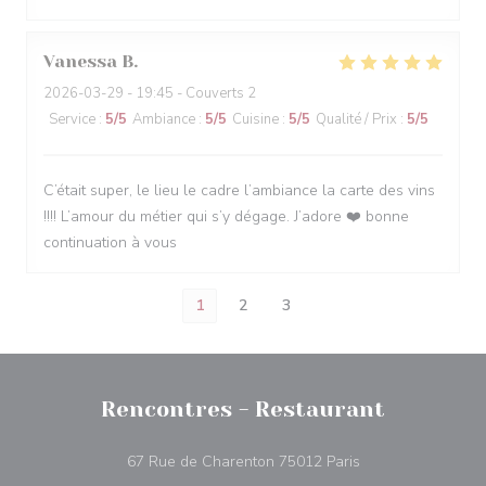
Vanessa
B
2026-03-29
- 19:45 - Couverts 2
Service
:
5
/5
Ambiance
:
5
/5
Cuisine
:
5
/5
Qualité / Prix
:
5
/5
C’était super, le lieu le cadre l’ambiance la carte des vins
!!!! L’amour du métier qui s’y dégage. J’adore ❤️ bonne
continuation à vous
1
2
3
Rencontres - Restaurant
((ouvre une nouvel
67 Rue de Charenton 75012 Paris