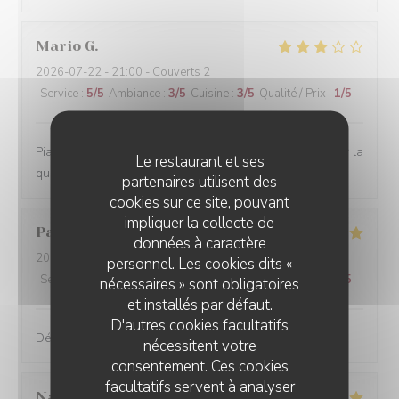
Mario
G
2026-07-22
- 21:00 - Couverts 2
Service
:
5
/5
Ambiance
:
3
/5
Cuisine
:
3
/5
Qualité / Prix
:
1
/5
Piatti buoni e servizio ottimo. Prezzi decisamente alti per la
Le restaurant et ses
qualitá presentata.
partenaires utilisent des
cookies sur ce site, pouvant
impliquer la collecte de
Pauline
G
données à caractère
2026-06-17
- 19:30 - Couverts 4
personnel. Les cookies dits «
Service
:
5
/5
Ambiance
:
5
/5
Cuisine
:
5
/5
Qualité / Prix
:
5
/5
nécessaires » sont obligatoires
et installés par défaut.
D'autres cookies facultatifs
Délicieux! en toute simplicité et attentionné
nécessitent votre
consentement. Ces cookies
facultatifs servent à analyser
Nancy
R