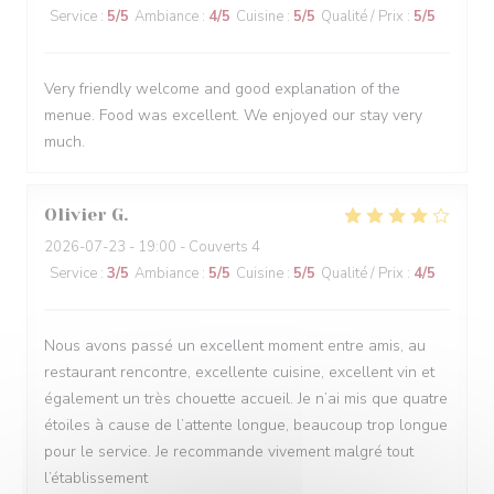
Service
:
5
/5
Ambiance
:
4
/5
Cuisine
:
5
/5
Qualité / Prix
:
5
/5
Very friendly welcome and good explanation of the
menue. Food was excellent. We enjoyed our stay very
much.
Olivier
G
2026-07-23
- 19:00 - Couverts 4
Service
:
3
/5
Ambiance
:
5
/5
Cuisine
:
5
/5
Qualité / Prix
:
4
/5
Nous avons passé un excellent moment entre amis, au
restaurant rencontre, excellente cuisine, excellent vin et
également un très chouette accueil. Je n’ai mis que quatre
étoiles à cause de l’attente longue, beaucoup trop longue
pour le service. Je recommande vivement malgré tout
l’établissement