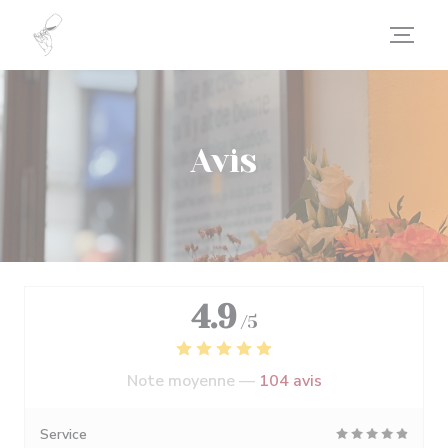
Personnalisation de vos choix en matière de cookies
Avis
4.9
/5
Note moyenne —
104 avis
Service