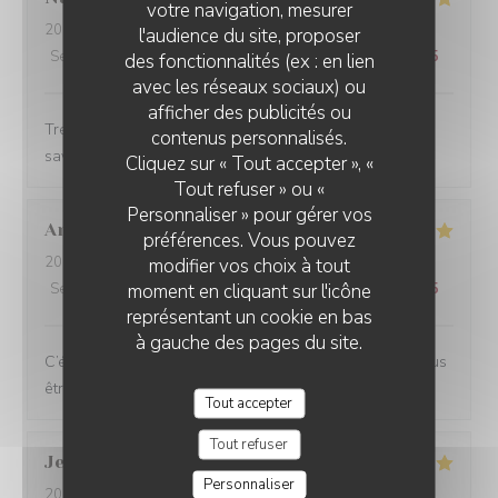
votre navigation, mesurer
2026-05-01
- 21:00 - Couverts 3
l'audience du site, proposer
Service
:
5
/5
Ambiance
:
5
/5
Cuisine
:
5
/5
Qualité / Prix
:
4
/5
des fonctionnalités (ex : en lien
avec les réseaux sociaux) ou
afficher des publicités ou
Trés belle découverte. Très bon vin et très belle
contenus personnalisés.
saveur.merci.
Cliquez sur « Tout accepter », «
Tout refuser » ou «
Personnaliser » pour gérer vos
Arisa
M
préférences. Vous pouvez
2026-04-26
- 19:00 - Couverts 2
modifier vos choix à tout
moment en cliquant sur l'icône
Service
:
5
/5
Ambiance
:
5
/5
Cuisine
:
4
/5
Qualité / Prix
:
4
/5
représentant un cookie en bas
à gauche des pages du site.
C’était super ! Merci pour les petites attentions et de vous
être souvenu de nous ✨
Tout accepter
Tout refuser
Jeanne
B
Personnaliser
2026-04-25
- 19:45 - Couverts 3