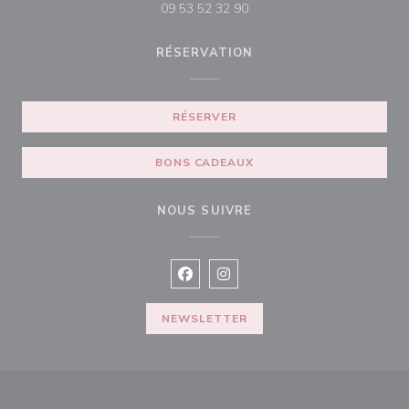
09 53 52 32 90
RÉSERVATION
RÉSERVER
BONS CADEAUX
NOUS SUIVRE
Facebook ((ouvre une nouvelle fenê
Instagram ((ouvre une nouvell
NEWSLETTER